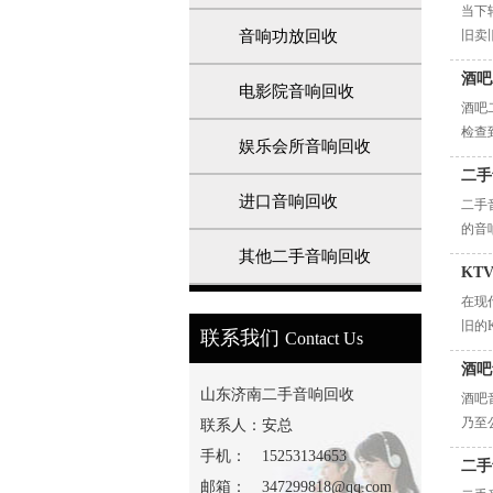
当下
音响功放回收
旧卖
酒吧
电影院音响回收
酒吧
检查
娱乐会所音响回收
二手
进口音响回收
二手
的音
其他二手音响回收
KT
1
2
3
在现
旧的
联系我们
Contact Us
酒吧
山东济南二手音响回收
酒吧
乃至
联系人：
安总
手机：
15253134653
二手
邮箱：
347299818@qq.com