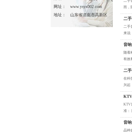
二手
网址：
www.ysyx002.com
而，
地址：
山东省济南市高新区
二手
二手
来说
音响
随着
有效
二手
在科
兴起
KT
KT
准：
音响
品种