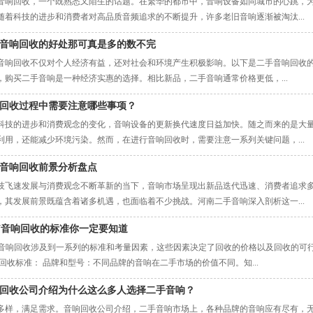
音响回收，一个既熟悉又陌生的话题。在繁华的都市中，音响设备如同城市的心跳，
随着科技的进步和消费者对高品质音频追求的不断提升，许多老旧音响逐渐被淘汰...
音响回收的好处那可真是多的数不完
音响回收不仅对个人经济有益，还对社会和环境产生积极影响。以下是二手音响回收的一
，购买二手音响是一种经济实惠的选择。相比新品，二手音响通常价格更低，...
回收过程中需要注意哪些事项？
科技的进步和消费观念的变化，音响设备的更新换代速度日益加快。随之而来的是大
利用，还能减少环境污染。然而，在进行音响回收时，需要注意一系列关键问题，...
音响回收前景分析盘点
技飞速发展与消费观念不断革新的当下，音响市场呈现出新品迭代迅速、消费者追求
，其发展前景既蕴含着诸多机遇，也面临着不少挑战。河南二手音响深入剖析这一...
V音响回收的标准你一定要知道
V音响回收涉及到一系列的标准和考量因素，这些因素决定了回收的价格以及回收的可
 回收标准： 品牌和型号：不同品牌的音响在二手市场的价值不同。知...
回收公司介绍为什么这么多人选择二手音响？
多样，满足需求。音响回收公司介绍，二手音响市场上，各种品牌的音响应有尽有，