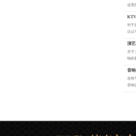
这里
KT
对于
泛认
演艺
关于
响的
音响
在快
音响