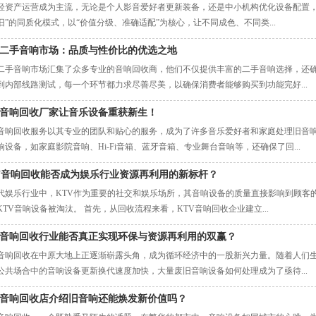
轻资产运营成为主流，无论是个人影音爱好者更新装备，还是中小机构优化设备配置，
旧”的同质化模式，以“价值分级、准确适配”为核心，让不同成色、不同类...
二手音响市场：品质与性价比的优选之地
二手音响市场汇集了众多专业的音响回收商，他们不仅提供丰富的二手音响选择，还
到内部线路测试，每一个环节都力求尽善尽美，以确保消费者能够购买到功能完好...
音响回收厂家让音乐设备重获新生！
音响回收服务以其专业的团队和贴心的服务，成为了许多音乐爱好者和家庭处理旧音
响设备，如家庭影院音响、Hi-Fi音箱、蓝牙音箱、专业舞台音响等，还确保了回...
V音响回收能否成为娱乐行业资源再利用的新标杆？
代娱乐行业中，KTV作为重要的社交和娱乐场所，其音响设备的质量直接影响到顾客
KTV音响设备被淘汰。 首先，从回收流程来看，KTV音响回收企业建立...
音响回收行业能否真正实现环保与资源再利用的双赢？
音响回收在中原大地上正逐渐崭露头角，成为循环经济中的一股新兴力量。随着人们
公共场合中的音响设备更新换代速度加快，大量废旧音响设备如何处理成为了亟待...
音响回收店介绍旧音响还能焕发新价值吗？