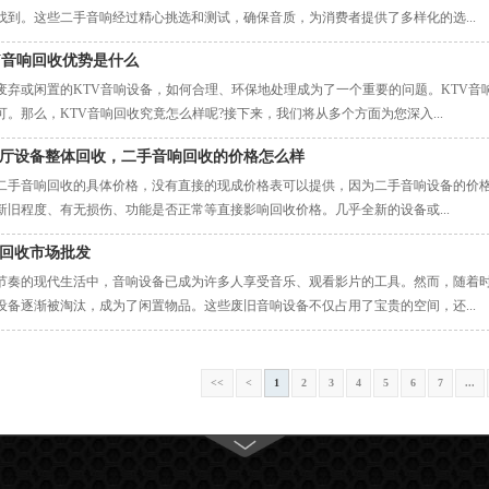
找到。这些二手音响经过精心挑选和测试，确保音质，为消费者提供了多样化的选...
V音响回收优势是什么
废弃或闲置的KTV音响设备，如何合理、环保地处理成为了一个重要的问题。KTV
可。那么，KTV音响回收究竟怎么样呢?接下来，我们将从多个方面为您深入...
厅设备整体回收，二手音响回收的价格怎么样
二手音响回收的具体价格，没有直接的现成价格表可以提供，因为二手音响设备的价格受
新旧程度、有无损伤、功能是否正常等直接影响回收价格。几乎全新的设备或...
回收市场批发
节奏的现代生活中，音响设备已成为许多人享受音乐、观看影片的工具。然而，随着
设备逐渐被淘汰，成为了闲置物品。这些废旧音响设备不仅占用了宝贵的空间，还...
<<
<
1
2
3
4
5
6
7
...